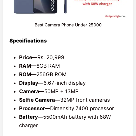
Best Camera Phone Under 25000
Specifications
–
Price—
Rs. 20,999
RAM—
8GB RAM
ROM—
256GB ROM
Display—
6.67-inch display
Camera—
50MP + 13MP
Selfie Camera—
32MP front cameras
Processor—
Dimensity 7400 processor
Battery—
5500mAh battery with 68W
charger