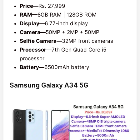
Price—
Rs. 27,999
RAM—
8GB RAM | 128GB ROM
Display—
6.77-inch display
Camera—
50MP + 2MP + 50MP
Selfie Camera—
32MP front cameras
Processor—
7th Gen Quad Core i5
processor
Battery—
6500mAh battery
Samsung Galaxy A34 5G