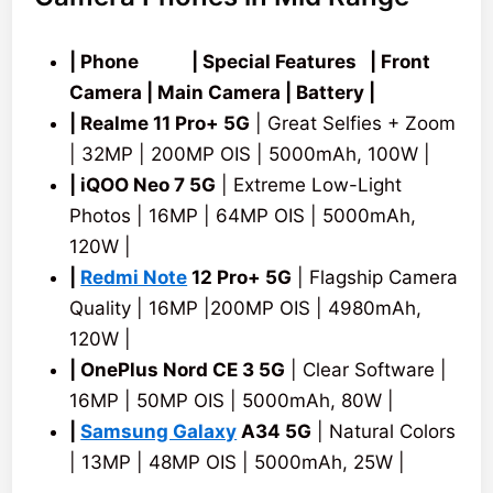
| Phone | Special Features | Front
Camera | Main Camera | Battery |
| Realme 11 Pro+ 5G
| Great Selfies + Zoom
| 32MP | 200MP OIS | 5000mAh, 100W |
| iQOO Neo 7 5G
| Extreme Low-Light
Photos | 16MP | 64MP OIS | 5000mAh,
120W |
|
Redmi Note
12 Pro+ 5G
| Flagship Camera
Quality | 16MP |200MP OIS | 4980mAh,
120W |
| OnePlus Nord CE 3 5G
| Clear Software |
16MP | 50MP OIS | 5000mAh, 80W |
|
Samsung Galaxy
A34 5G
| Natural Colors
| 13MP | 48MP OIS | 5000mAh, 25W |