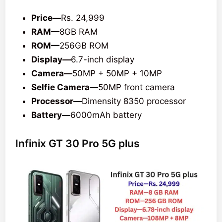
Price—
Rs. 24,999
RAM—
8GB RAM
ROM—
256GB ROM
Display—
6.7-inch display
Camera—
50MP + 50MP + 10MP
Selfie Camera—
50MP front camera
Processor—
Dimensity 8350 processor
Battery—
6000mAh battery
Infinix GT 30 Pro 5G plus