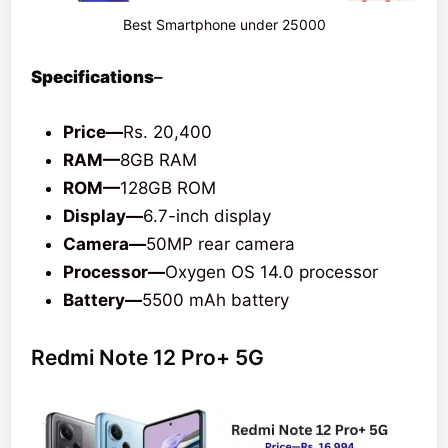
Best Smartphone under 25000
Specifications
–
Price—
Rs. 20,400
RAM—
8GB RAM
ROM—
128GB ROM
Display—
6.7-inch display
Camera—
50MP rear camera
Processor—
Oxygen OS 14.0 processor
Battery—
5500 mAh battery
Redmi Note 12 Pro+ 5G