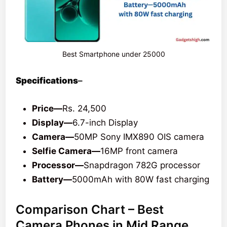
Best Smartphone under 25000
Specifications
–
Price—
Rs. 24,500
Display—
6.7-inch Display
Camera—
50MP Sony IMX890 OIS camera
Selfie Camera—
16MP front camera
Processor—
Snapdragon 782G processor
Battery—
5000mAh with 80W fast charging
Comparison Chart – Best
Camera Phones in Mid Range