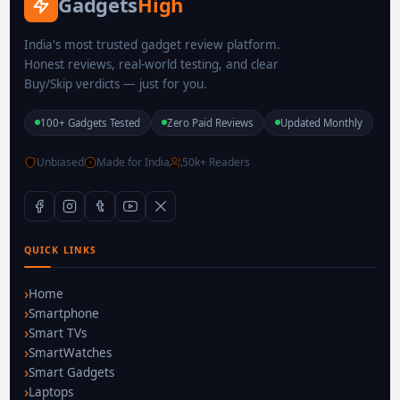
Gadgets
High
India's most trusted gadget review platform.
Honest reviews, real-world testing, and clear
Buy/Skip verdicts — just for you.
100+ Gadgets Tested
Zero Paid Reviews
Updated Monthly
Unbiased
Made for India
50k+ Readers
QUICK LINKS
Home
Smartphone
Smart TVs
SmartWatches
Smart Gadgets
Laptops