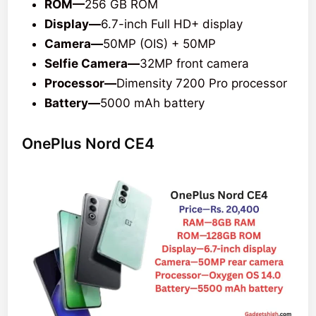
ROM—
256 GB ROM
Display—
6.7-inch Full HD+ display
Camera—
50MP (OIS) + 50MP
Selfie Camera—
32MP front camera
Processor—
Dimensity 7200 Pro processor
Battery—
5000 mAh battery
OnePlus Nord CE4