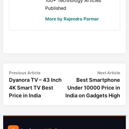
100+ Technology Articles
Published
More by Rajendra Parmar
Post
Previous
Nex
Previous Article
Next Article
article:
arti
Dyanora TV – 43 Inch
Best Smartphone
navigation
4K Smart TV Best
Under 10000 Price in
Price in India
India on Gadgets High