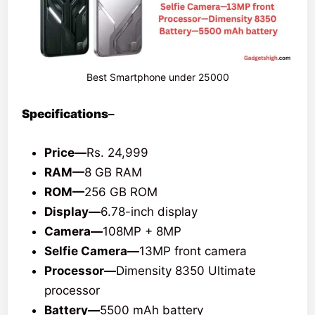
Best Smartphone under 25000
Specifications
–
Price—
Rs. 24,999
RAM—
8 GB RAM
ROM—
256 GB ROM
Display—
6.78-inch display
Camera—
108MP + 8MP
Selfie Camera—
13MP front camera
Processor—
Dimensity 8350 Ultimate
processor
Battery—
5500 mAh battery