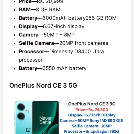
Price—
Rs. 20,999
RAM—
8 GB RAM
Battery—
6000mAh battery256 GB ROM
Display—
6.67-inch display
Camera—
50MP + 8MP
Selfie Camera—
20MP front cameras
Processor—
Dimensity D8400 Ultra
processor
Battery—
6550 mAh battery
OnePlus Nord CE 3 5G