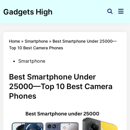
Skip
Gadgets High
to
Mai
Open
Men
content
Search
Home
»
Smartphone
»
Best Smartphone Under 25000—
Top 10 Best Camera Phones
Posted
Smartphone
in
Best Smartphone Under
25000—Top 10 Best Camera
Phones